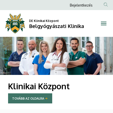
Belgyógyászati
Anonim
Bejelentkezés
Felhasználói
Klinika
fiók
DE Klinikai Központ
Belgyógyászati Klinika
menüje
DIAVETÍTÉS
Klinikai Központ
TOVÁBB AZ OLDALRA