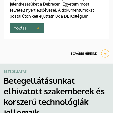
jelentkezésüket a Debreceni Egyetem most
felvételt nyert elsőévesei. A dokumentumokat
postai úton kell eljuttatniuk a DE Kollégiumi
Felvételi és Szociális Iroda címére. A kollégiumi
férőhelyekről a gólyák a Kollégiumi Felvételi és
TOVÁBB
Szociális Bizottság döntését követően, augusztus
21-e után kapnak értesítést emailben.
TOVÁBBI HÍREINK
BETEGELLÁTÁS
Betegellátásunkat
elhivatott szakemberek és
korszerű technológiák
jellemzik