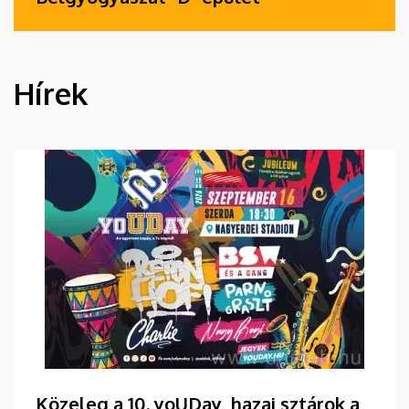
Hírek
HÍREK
Közeleg a 10. yoUDay, hazai sztárok a