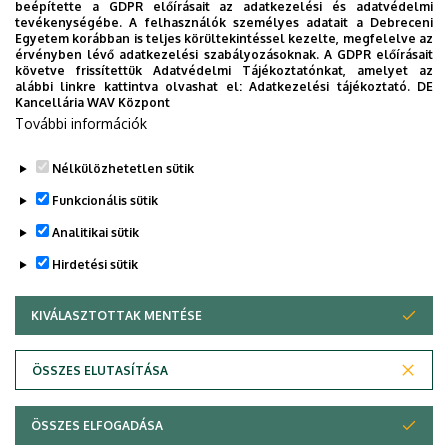
beépítette a GDPR előírásait az adatkezelési és adatvédelmi
eligazodhassanak a Klinikai Központ szolgáltatásai
tevékenységébe. A felhasználók személyes adatait a Debreceni
Egyetem korábban is teljes körültekintéssel kezelte, megfelelve az
között, mert az Ön egészsége a mi prioritásunk. A
érvényben lévő adatkezelési szabályozásoknak. A GDPR előírásait
Debreceni Egyetem egészségügyi ellátáskereső
követve frissítettük Adatvédelmi Tájékoztatónkat, amelyet az
alábbi linkre kattintva olvashat el:
Adatkezelési tájékoztató.
DE
alkalmazása lehetővé teszi felhasználói számára az
Kancellária WAV Központ
egyetem egészségügyi információihoz való naprakész
További információk
hozzáférést.
Nélkülözhetetlen sütik
TOVÁBBI INFORMÁCIÓK
Funkcionális sütik
Analitikai sütik
Hirdetési sütik
KIVÁLASZTOTTAK MENTÉSE
WITHDRAW CONSENT
Adatvédelem
Adatvédelem
ÖSSZES ELUTASÍTÁSA
Technikai információk
ÖSSZES ELFOGADÁSA