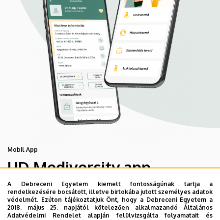
Mobil App
UD Mediversity app
A Debreceni Egyetem kiemelt fontosságúnak tartja a
rendelkezésére bocsátott, illetve birtokába jutott személyes adatok
Az UD Mediversity mobilalkalmazás a Debreceni Egyetem
védelmét. Ezúton tájékoztatjuk Önt, hogy a Debreceni Egyetem a
előremutató fejlesztése, melynek célja, hogy a betegek
2018. május 25. napjától kötelezően alkalmazandó Általános
Adatvédelmi Rendelet alapján felülvizsgálta folyamatait és
és a hozzátartozók egyszerűen, gyorsan