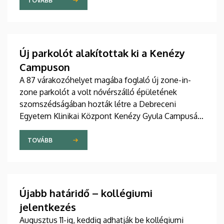
szakdolgozói igazgató adta át pénteken
TOVÁBB
ünnepélyes keretek között az Elnöki Hivatalban.
Új parkolót alakítottak ki a Kenézy
Campuson
A 87 várakozóhelyet magába foglaló új zone-in-
zone parkolót a volt nővérszálló épületének
szomszédságában hozták létre a Debreceni
Egyetem Klinikai Központ Kenézy Gyula Campusán.
Az új területet várhatóan augusztusban nyitják meg
a járművek előtt.
TOVÁBB
Újabb határidő – kollégiumi
jelentkezés
Augusztus 11-ig, keddig adhatják be kollégiumi