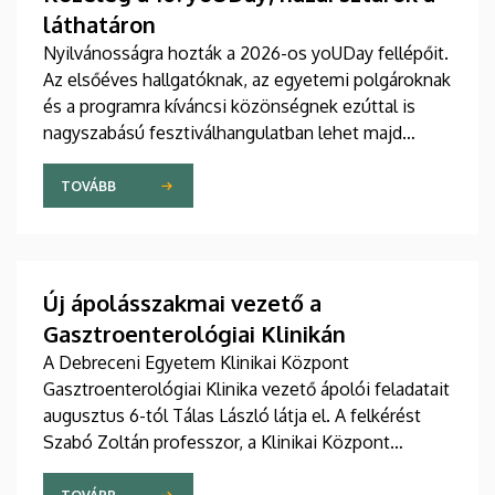
láthatáron
Nyilvánosságra hozták a 2026-os yoUDay fellépőit.
Az elsőéves hallgatóknak, az egyetemi polgároknak
és a programra kíváncsi közönségnek ezúttal is
nagyszabású fesztiválhangulatban lehet majd
része, grandiózus tanévnyitó stadionshow-n
vehetnek részt szeptember közepén.
TOVÁBB
Új ápolásszakmai vezető a
Gasztroenterológiai Klinikán
A Debreceni Egyetem Klinikai Központ
Gasztroenterológiai Klinika vezető ápolói feladatait
augusztus 6-tól Tálas László látja el. A felkérést
Szabó Zoltán professzor, a Klinikai Központ
elnöke, valamint Szőllősi Anna ápolási és