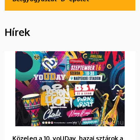
Hírek
HÍREK
Közeleg a 10. yoUDay, hazai sztárok a