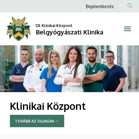
Belgyógyászati
Anonim
Bejelentkezés
Felhasználói
Klinika
fiók
DE Klinikai Központ
Belgyógyászati Klinika
menüje
DIAVETÍTÉS
Klinikai Központ
TOVÁBB AZ OLDALRA