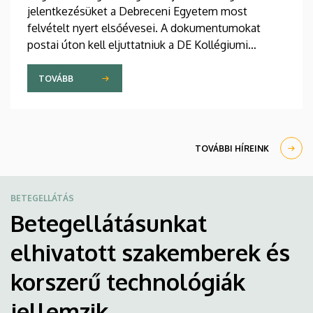
jelentkezésüket a Debreceni Egyetem most
felvételt nyert elsőévesei. A dokumentumokat
postai úton kell eljuttatniuk a DE Kollégiumi
Felvételi és Szociális Iroda címére. A kollégiumi
férőhelyekről a gólyák a Kollégiumi Felvételi és
TOVÁBB
Szociális Bizottság döntését követően, augusztus
21-e után kapnak értesítést emailben.
TOVÁBBI HÍREINK
BETEGELLÁTÁS
Betegellátásunkat
elhivatott szakemberek és
korszerű technológiák
jellemzik