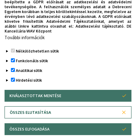
beépítette a GDPR előírásait az adatkezelési és adatvédelmi
eligazodhassanak a Klinikai Központ szolgáltatásai
tevékenységébe. A felhasználók személyes adatait a Debreceni
Egyetem korábban is teljes körültekintéssel kezelte, megfelelve az
között, mert az Ön egészsége a mi prioritásunk. A
érvényben lévő adatkezelési szabályozásoknak. A GDPR előírásait
Debreceni Egyetem egészségügyi ellátáskereső
követve frissítettük Adatvédelmi Tájékoztatónkat, amelyet az
alábbi linkre kattintva olvashat el:
Adatkezelési tájékoztató.
DE
alkalmazása lehetővé teszi felhasználói számára az
Kancellária WAV Központ
egyetem egészségügyi információihoz való naprakész
További információk
hozzáférést.
Nélkülözhetetlen sütik
TOVÁBBI INFORMÁCIÓK
Funkcionális sütik
Analitikai sütik
Hirdetési sütik
KIVÁLASZTOTTAK MENTÉSE
WITHDRAW CONSENT
Adatvédelem
Adatvédelem
ÖSSZES ELUTASÍTÁSA
Technikai információk
ÖSSZES ELFOGADÁSA