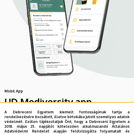
Mobil App
UD Mediversity app
A Debreceni Egyetem kiemelt fontosságúnak tartja a
rendelkezésére bocsátott, illetve birtokába jutott személyes adatok
Az UD Mediversity mobilalkalmazás a Debreceni Egyetem
védelmét. Ezúton tájékoztatjuk Önt, hogy a Debreceni Egyetem a
előremutató fejlesztése, melynek célja, hogy a betegek
2018. május 25. napjától kötelezően alkalmazandó Általános
Adatvédelmi Rendelet alapján felülvizsgálta folyamatait és
és a hozzátartozók egyszerűen, gyorsan