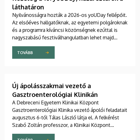
láthatáron
Nyilvánosságra hozták a 2026-os yoUDay fellépőit.
Az elsőéves hallgatóknak, az egyetemi polgároknak
és a programra kíváncsi közönségnek ezúttal is
nagyszabású fesztiválhangulatban lehet majd
része, grandiózus tanévnyitó stadionshow-n
vehetnek részt szeptember közepén.
TOVÁBB
Új ápolásszakmai vezető a
Gasztroenterológiai Klinikán
A Debreceni Egyetem Klinikai Központ
Gasztroenterológiai Klinika vezető ápolói feladatait
augusztus 6-tól Tálas László látja el. A felkérést
Szabó Zoltán professzor, a Klinikai Központ
elnöke, valamint Szőllősi Anna ápolási és