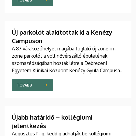
szakdolgozói igazgató adta át pénteken
TOVÁBB
ünnepélyes keretek között az Elnöki Hivatalban.
Új parkolót alakítottak ki a Kenézy
Campuson
A 87 várakozóhelyet magába foglaló új zone-in-
zone parkolót a volt nővérszálló épületének
szomszédságában hozták létre a Debreceni
Egyetem Klinikai Központ Kenézy Gyula Campusán.
Az új területet várhatóan augusztusban nyitják meg
a járművek előtt.
TOVÁBB
Újabb határidő – kollégiumi
jelentkezés
Augusztus 11-ig, keddig adhatják be kollégiumi