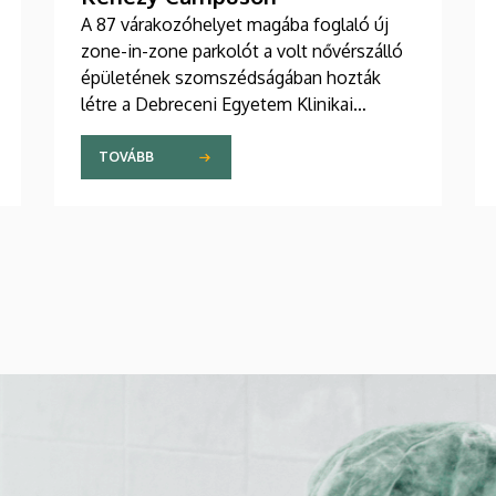
A 87 várakozóhelyet magába foglaló új
zone-in-zone parkolót a volt nővérszálló
épületének szomszédságában hozták
létre a Debreceni Egyetem Klinikai
Központ Kenézy Gyula Campusán. Az új
területet várhatóan augusztusban nyitják
TOVÁBB
meg a járművek előtt.