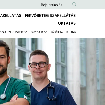
Anonim
Bejelentkezés
Felhasználói
ZAKELLÁTÁS
FEKVŐBETEG SZAKELLÁTÁS
fiók
Fő
OKTATÁS
menüje
navigáció
SZAKRENDELÉS KERESŐ
ORVOSKERESŐ
VÁRÓLISTA
KUTATÁS
Másodlagos
navigáció