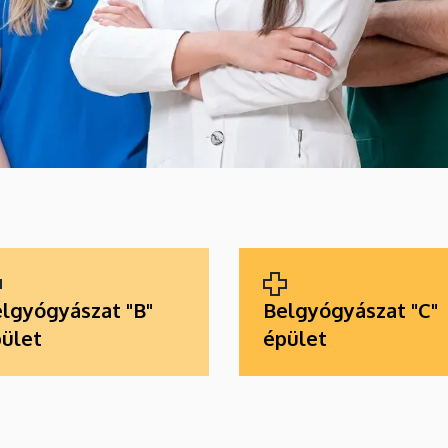
lgyógyászat "B"
Belgyógyászat "C"
ület
épület