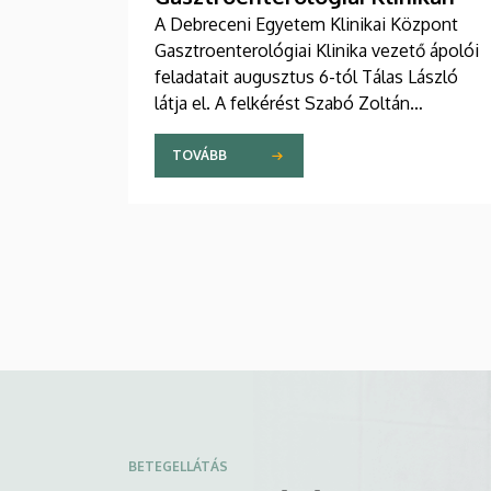
A Debreceni Egyetem Klinikai Központ
Gasztroenterológiai Klinika vezető ápolói
feladatait augusztus 6-tól Tálas László
látja el. A felkérést Szabó Zoltán
professzor, a Klinikai Központ elnöke,
valamint Szőllősi Anna ápolási és
TOVÁBB
szakdolgozói igazgató adta át pénteken
ünnepélyes keretek között az Elnöki
Hivatalban.
BETEGELLÁTÁS