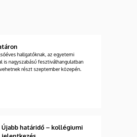
atáron
lsőéves hallgatóknak, az egyetemi
l is nagyszabású fesztiválhangulatban
 vehetnek részt szeptember közepén.
Újabb határidő – kollégiumi
jelentkezés