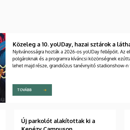
Közeleg a 10. yoUDay, hazai sztárok a láth
Nyilvánosságra hozták a 2026-os yoUDay fellépőit. Az e
polgároknak és a programra kíváncsi közönségnek ezútta
lehet majd része, grandiózus tanévnyitó stadionshow-n
TOVÁBB
Új parkolót alakítottak ki a
Kenézy Campuson