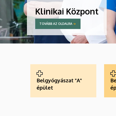
Klinikai Központ
TOVÁBB AZ OLDALRA
ALKALMAZÁSOK
Belgyógyászat "A"
Be
épület
ép