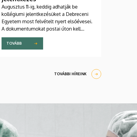
Augusztus 11-ig, keddig adhatják be
kollégiumi jelentkezésüket a Debreceni
Egyetem most felvételt nyert elsőévesei.
A dokumentumokat postai úton kell
eljuttatniuk a DE Kollégiumi Felvételi és
Szociális Iroda címére. A kollégiumi
TOVÁBB
férőhelyekről a gólyák a Kollégiumi
Felvételi és Szociális Bizottság döntését
követően, augusztus 21-e után kapnak
értesítést emailben.
TOVÁBBI HÍREINK