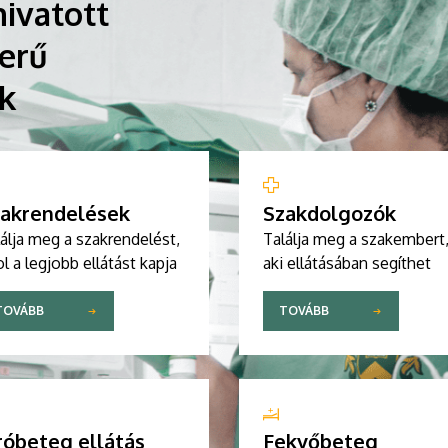
ivatott
erű
ik
akrendelések
Szakdolgozók
álja meg a szakrendelést,
Találja meg a szakembert
l a legjobb ellátást kapja
aki ellátásában segíthet
TOVÁBB
TOVÁBB
róbeteg ellátás
Fekvőbeteg