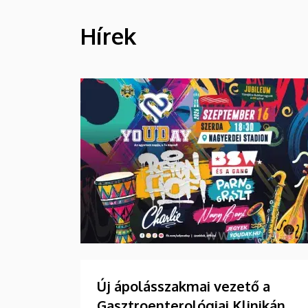
Hírek
HÍREK
Új ápolásszakmai vezető a
Gasztroenterológiai Klinikán