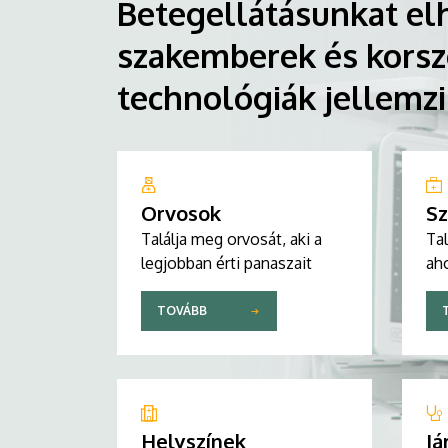
Betegellátásunkat elh
szakemberek és korsz
technológiák jellemz
Orvosok
Sz
Találja meg orvosát, aki a
Tal
legjobban érti panaszait
aho
TOVÁBB
Helyszínek
Já