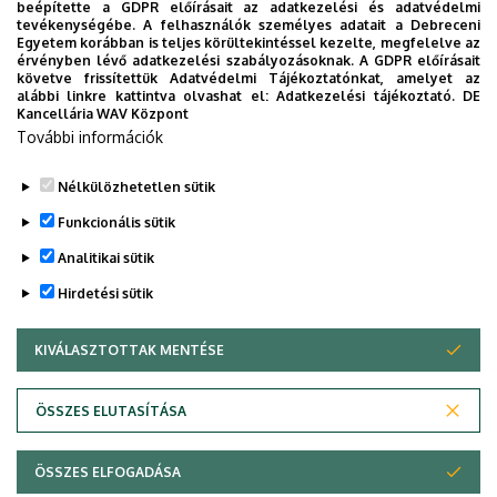
beépítette a GDPR előírásait az adatkezelési és adatvédelmi
eligazodhassanak a Klinikai Központ szolgáltatásai
tevékenységébe. A felhasználók személyes adatait a Debreceni
Egyetem korábban is teljes körültekintéssel kezelte, megfelelve az
között, mert az Ön egészsége a mi prioritásunk. A
érvényben lévő adatkezelési szabályozásoknak. A GDPR előírásait
Debreceni Egyetem egészségügyi ellátáskereső
követve frissítettük Adatvédelmi Tájékoztatónkat, amelyet az
alábbi linkre kattintva olvashat el:
Adatkezelési tájékoztató.
DE
alkalmazása lehetővé teszi felhasználói számára az
Kancellária WAV Központ
egyetem egészségügyi információihoz való naprakész
További információk
hozzáférést.
Nélkülözhetetlen sütik
TOVÁBBI INFORMÁCIÓK
Funkcionális sütik
Analitikai sütik
Hirdetési sütik
KIVÁLASZTOTTAK MENTÉSE
WITHDRAW CONSENT
Adatvédelem
Adatvédelem
ÖSSZES ELUTASÍTÁSA
Technikai információk
ÖSSZES ELFOGADÁSA