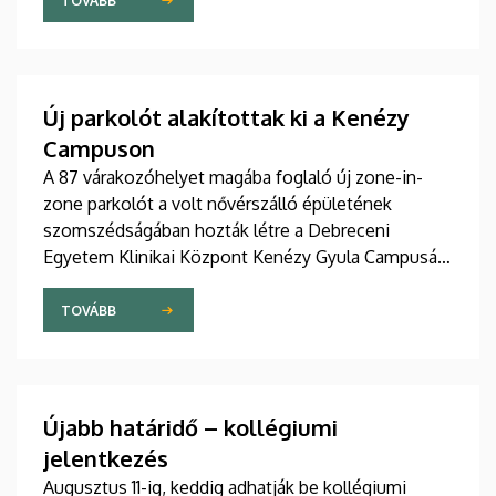
szakdolgozói igazgató adta át pénteken
TOVÁBB
ünnepélyes keretek között az Elnöki Hivatalban.
Új parkolót alakítottak ki a Kenézy
Campuson
A 87 várakozóhelyet magába foglaló új zone-in-
zone parkolót a volt nővérszálló épületének
szomszédságában hozták létre a Debreceni
Egyetem Klinikai Központ Kenézy Gyula Campusán.
Az új területet várhatóan augusztusban nyitják meg
a járművek előtt.
TOVÁBB
Újabb határidő – kollégiumi
jelentkezés
Augusztus 11-ig, keddig adhatják be kollégiumi