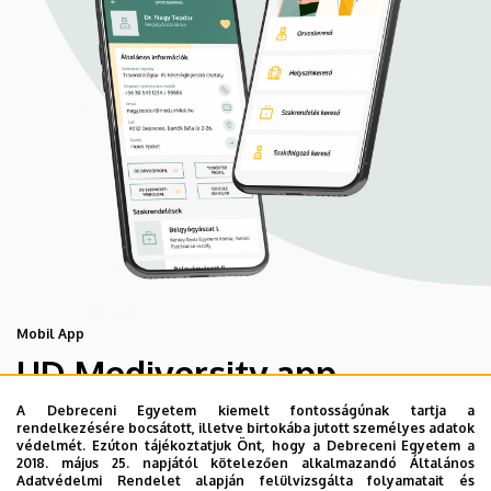
Mobil App
UD Mediversity app
A Debreceni Egyetem kiemelt fontosságúnak tartja a
rendelkezésére bocsátott, illetve birtokába jutott személyes adatok
Az UD Mediversity mobilalkalmazás a Debreceni Egyetem
védelmét. Ezúton tájékoztatjuk Önt, hogy a Debreceni Egyetem a
előremutató fejlesztése, melynek célja, hogy a betegek
2018. május 25. napjától kötelezően alkalmazandó Általános
Adatvédelmi Rendelet alapján felülvizsgálta folyamatait és
és a hozzátartozók egyszerűen, gyorsan