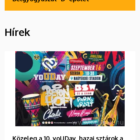
Hírek
HÍREK
Közeleg a 10. yoUDay, hazai sztárok a