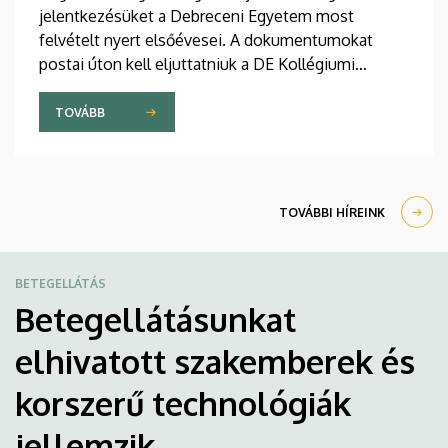
jelentkezésüket a Debreceni Egyetem most
felvételt nyert elsőévesei. A dokumentumokat
postai úton kell eljuttatniuk a DE Kollégiumi
Felvételi és Szociális Iroda címére. A kollégiumi
férőhelyekről a gólyák a Kollégiumi Felvételi és
TOVÁBB
Szociális Bizottság döntését követően, augusztus
21-e után kapnak értesítést emailben.
TOVÁBBI HÍREINK
BETEGELLÁTÁS
Betegellátásunkat
elhivatott szakemberek és
korszerű technológiák
jellemzik