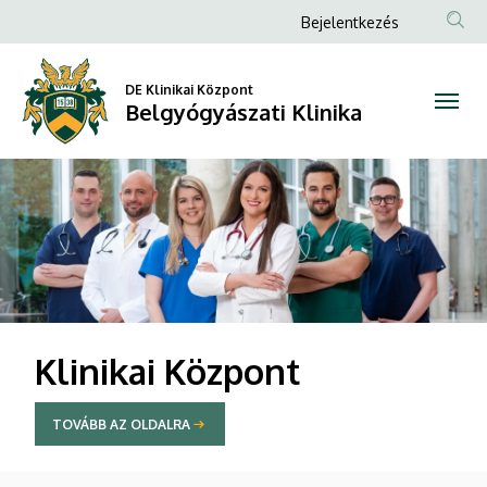
Belgyógyászati
Anonim
Bejelentkezés
Felhasználói
Klinika
fiók
DE Klinikai Központ
Belgyógyászati Klinika
menüje
DIAVETÍTÉS
Klinikai Központ
TOVÁBB AZ OLDALRA