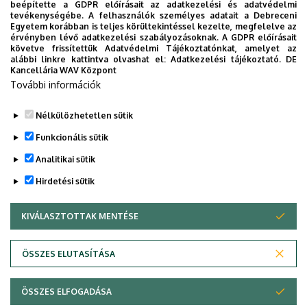
beépítette a GDPR előírásait az adatkezelési és adatvédelmi
eligazodhassanak a Klinikai Központ szolgáltatásai
tevékenységébe. A felhasználók személyes adatait a Debreceni
Egyetem korábban is teljes körültekintéssel kezelte, megfelelve az
között, mert az Ön egészsége a mi prioritásunk. A
érvényben lévő adatkezelési szabályozásoknak. A GDPR előírásait
Debreceni Egyetem egészségügyi ellátáskereső
követve frissítettük Adatvédelmi Tájékoztatónkat, amelyet az
alábbi linkre kattintva olvashat el:
Adatkezelési tájékoztató.
DE
alkalmazása lehetővé teszi felhasználói számára az
Kancellária WAV Központ
egyetem egészségügyi információihoz való naprakész
További információk
hozzáférést.
Nélkülözhetetlen sütik
TOVÁBBI INFORMÁCIÓK
Funkcionális sütik
Analitikai sütik
Hirdetési sütik
KIVÁLASZTOTTAK MENTÉSE
WITHDRAW CONSENT
Adatvédelem
Adatvédelem
ÖSSZES ELUTASÍTÁSA
Technikai információk
ÖSSZES ELFOGADÁSA