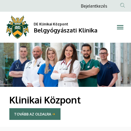
Belgyógyászati
Anonim
Bejelentkezés
Felhasználói
Klinika
fiók
DE Klinikai Központ
Belgyógyászati Klinika
menüje
DIAVETÍTÉS
Klinikai Központ
TOVÁBB AZ OLDALRA