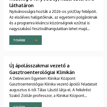
láthatáron
Nyilvánosságra hozták a 2026-os yoUDay fellépőit.
Az elsőéves hallgatóknak, az egyetemi polgároknak
és a programra kíváncsi közönségnek ezúttal is
nagyszabású fesztiválhangulatban lehet majd
része, grandiózus tanévnyitó stadionshow-n
vehetnek részt szeptember közepén.
TOVÁBB
Új ápolásszakmai vezető a
Gasztroenterológiai Klinikán
A Debreceni Egyetem Klinikai Központ
Gasztroenterológiai Klinika vezető ápolói feladatait
augusztus 6-tól Tálas László látja el. A felkérést
Szabó Zoltán professzor, a Klinikai Központ
elnöke, valamint Szőllősi Anna ápolási és