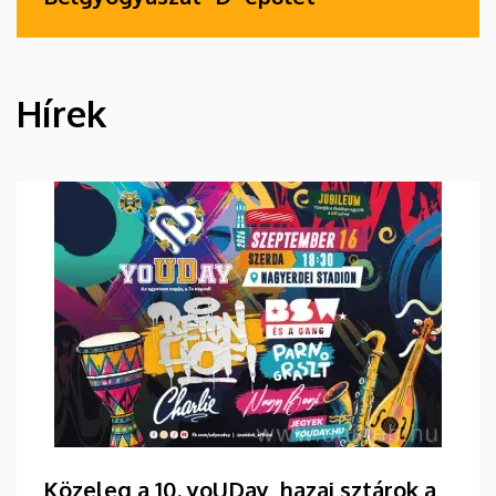
Hírek
HÍREK
Közeleg a 10. yoUDay, hazai sztárok a