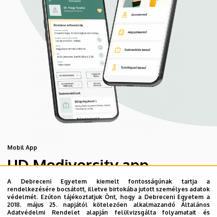
Mobil App
UD Mediversity app
A Debreceni Egyetem kiemelt fontosságúnak tartja a
rendelkezésére bocsátott, illetve birtokába jutott személyes adatok
Az UD Mediversity mobilalkalmazás a Debreceni Egyetem
védelmét. Ezúton tájékoztatjuk Önt, hogy a Debreceni Egyetem a
előremutató fejlesztése, melynek célja, hogy a betegek
2018. május 25. napjától kötelezően alkalmazandó Általános
Adatvédelmi Rendelet alapján felülvizsgálta folyamatait és
és a hozzátartozók egyszerűen, gyorsan