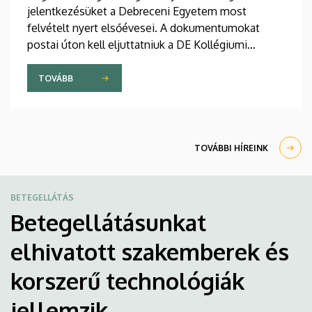
jelentkezésüket a Debreceni Egyetem most
felvételt nyert elsőévesei. A dokumentumokat
postai úton kell eljuttatniuk a DE Kollégiumi
Felvételi és Szociális Iroda címére. A kollégiumi
férőhelyekről a gólyák a Kollégiumi Felvételi és
TOVÁBB
Szociális Bizottság döntését követően, augusztus
21-e után kapnak értesítést emailben.
TOVÁBBI HÍREINK
BETEGELLÁTÁS
Betegellátásunkat
elhivatott szakemberek és
korszerű technológiák
jellemzik