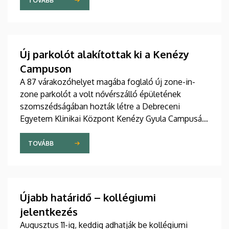
szakdolgozói igazgató adta át pénteken
TOVÁBB
ünnepélyes keretek között az Elnöki Hivatalban.
Új parkolót alakítottak ki a Kenézy
Campuson
A 87 várakozóhelyet magába foglaló új zone-in-
zone parkolót a volt nővérszálló épületének
szomszédságában hozták létre a Debreceni
Egyetem Klinikai Központ Kenézy Gyula Campusán.
Az új területet várhatóan augusztusban nyitják meg
a járművek előtt.
TOVÁBB
Újabb határidő – kollégiumi
jelentkezés
Augusztus 11-ig, keddig adhatják be kollégiumi