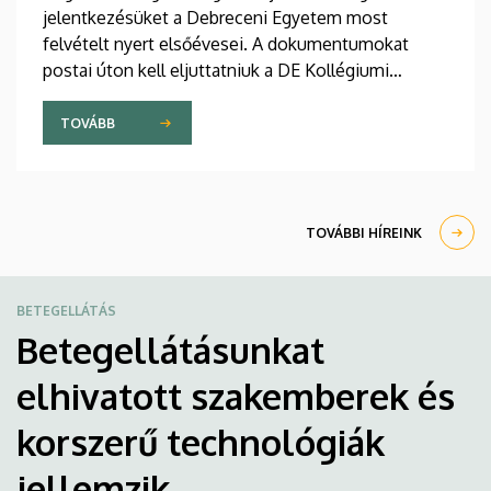
jelentkezésüket a Debreceni Egyetem most
felvételt nyert elsőévesei. A dokumentumokat
postai úton kell eljuttatniuk a DE Kollégiumi
Felvételi és Szociális Iroda címére. A kollégiumi
férőhelyekről a gólyák a Kollégiumi Felvételi és
TOVÁBB
Szociális Bizottság döntését követően, augusztus
21-e után kapnak értesítést emailben.
TOVÁBBI HÍREINK
BETEGELLÁTÁS
Betegellátásunkat
elhivatott szakemberek és
korszerű technológiák
jellemzik