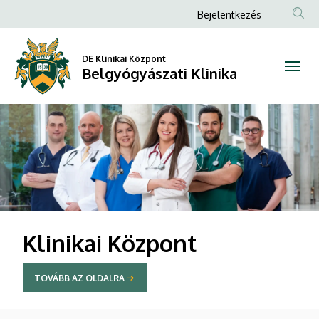
Belgyógyászati
Anonim
Bejelentkezés
Felhasználói
Klinika
fiók
DE Klinikai Központ
Belgyógyászati Klinika
menüje
DIAVETÍTÉS
Klinikai Központ
TOVÁBB AZ OLDALRA