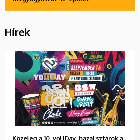
Hírek
HÍREK
Közeleg a 10. yoUDay, hazai sztárok a