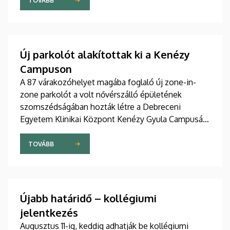
szakdolgozói igazgató adta át pénteken
TOVÁBB
ünnepélyes keretek között az Elnöki Hivatalban.
Új parkolót alakítottak ki a Kenézy
Campuson
A 87 várakozóhelyet magába foglaló új zone-in-
zone parkolót a volt nővérszálló épületének
szomszédságában hozták létre a Debreceni
Egyetem Klinikai Központ Kenézy Gyula Campusán.
Az új területet várhatóan augusztusban nyitják meg
a járművek előtt.
TOVÁBB
Újabb határidő – kollégiumi
jelentkezés
Augusztus 11-ig, keddig adhatják be kollégiumi