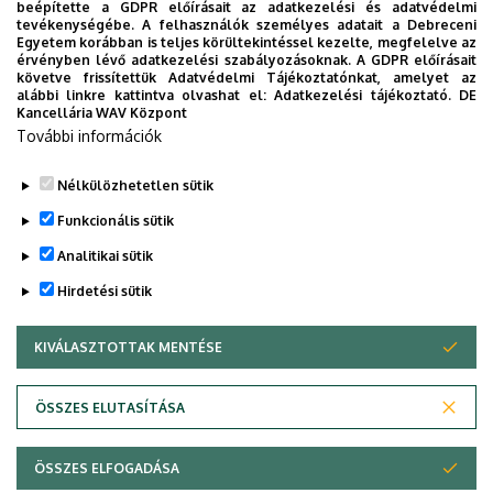
beépítette a GDPR előírásait az adatkezelési és adatvédelmi
eligazodhassanak a Klinikai Központ szolgáltatásai
tevékenységébe. A felhasználók személyes adatait a Debreceni
Egyetem korábban is teljes körültekintéssel kezelte, megfelelve az
között, mert az Ön egészsége a mi prioritásunk. A
érvényben lévő adatkezelési szabályozásoknak. A GDPR előírásait
Debreceni Egyetem egészségügyi ellátáskereső
követve frissítettük Adatvédelmi Tájékoztatónkat, amelyet az
alábbi linkre kattintva olvashat el:
Adatkezelési tájékoztató.
DE
alkalmazása lehetővé teszi felhasználói számára az
Kancellária WAV Központ
egyetem egészségügyi információihoz való naprakész
További információk
hozzáférést.
Nélkülözhetetlen sütik
TOVÁBBI INFORMÁCIÓK
Funkcionális sütik
Analitikai sütik
Hirdetési sütik
KIVÁLASZTOTTAK MENTÉSE
WITHDRAW CONSENT
Adatvédelem
Adatvédelem
ÖSSZES ELUTASÍTÁSA
Technikai információk
ÖSSZES ELFOGADÁSA