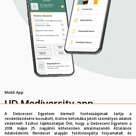
Mobil App
UD Mediversity app
A Debreceni Egyetem kiemelt fontosságúnak tartja a
rendelkezésére bocsátott, illetve birtokába jutott személyes adatok
Az UD Mediversity mobilalkalmazás a Debreceni Egyetem
védelmét. Ezúton tájékoztatjuk Önt, hogy a Debreceni Egyetem a
előremutató fejlesztése, melynek célja, hogy a betegek
2018. május 25. napjától kötelezően alkalmazandó Általános
Adatvédelmi Rendelet alapján felülvizsgálta folyamatait és
és a hozzátartozók egyszerűen, gyorsan