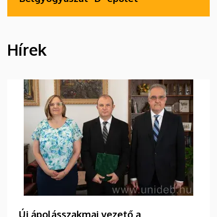
Hírek
HÍREK
Új ápolásszakmai vezető a