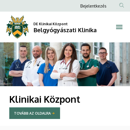
Belgyógyászati
Anonim
Bejelentkezés
Felhasználói
Klinika
fiók
DE Klinikai Központ
Belgyógyászati Klinika
menüje
DIAVETÍTÉS
Klinikai Központ
TOVÁBB AZ OLDALRA