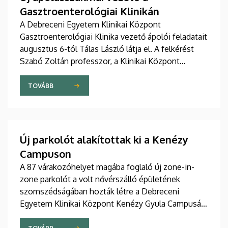
Gasztroenterológiai Klinikán
A Debreceni Egyetem Klinikai Központ
Gasztroenterológiai Klinika vezető ápolói feladatait
augusztus 6-tól Tálas László látja el. A felkérést
Szabó Zoltán professzor, a Klinikai Központ
elnöke, valamint Szőllősi Anna ápolási és
szakdolgozói igazgató adta át pénteken
TOVÁBB
ünnepélyes keretek között az Elnöki Hivatalban.
Új parkolót alakítottak ki a Kenézy
Campuson
A 87 várakozóhelyet magába foglaló új zone-in-
zone parkolót a volt nővérszálló épületének
szomszédságában hozták létre a Debreceni
Egyetem Klinikai Központ Kenézy Gyula Campusán.
Az új területet várhatóan augusztusban nyitják meg