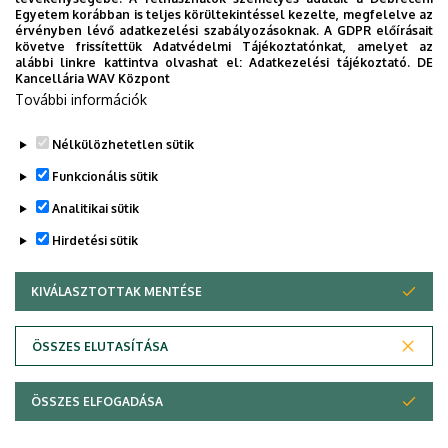
Egyetem korábban is teljes körültekintéssel kezelte, megfelelve az
között, mert az Ön egészsége a mi prioritásunk. A
érvényben lévő adatkezelési szabályozásoknak. A GDPR előírásait
Debreceni Egyetem egészségügyi ellátáskereső
követve frissítettük Adatvédelmi Tájékoztatónkat, amelyet az
alábbi linkre kattintva olvashat el:
Adatkezelési tájékoztató.
DE
alkalmazása lehetővé teszi felhasználói számára az
Kancellária WAV Központ
egyetem egészségügyi információihoz való naprakész
További információk
hozzáférést.
Nélkülözhetetlen sütik
TOVÁBBI INFORMÁCIÓK
Funkcionális sütik
Analitikai sütik
Hirdetési sütik
KIVÁLASZTOTTAK MENTÉSE
WITHDRAW CONSENT
Adatvédelem
Adatvédelem
ÖSSZES ELUTASÍTÁSA
Technikai információk
ÖSSZES ELFOGADÁSA
Szerzői jog © 2026 Unideb