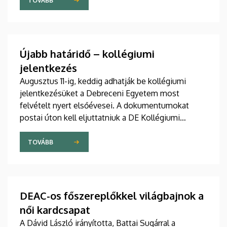
a járművek előtt.
TOVÁBB
Újabb határidő – kollégiumi
jelentkezés
Augusztus 11-ig, keddig adhatják be kollégiumi
jelentkezésüket a Debreceni Egyetem most
felvételt nyert elsőévesei. A dokumentumokat
postai úton kell eljuttatniuk a DE Kollégiumi
Felvételi és Szociális Iroda címére. A kollégiumi
férőhelyekről a gólyák a Kollégiumi Felvételi és
TOVÁBB
Szociális Bizottság döntését követően, augusztus
21-e után kapnak értesítést emailben.
DEAC-os főszereplőkkel világbajnok a
női kardcsapat
A Dávid László irányította, Battai Sugárral a