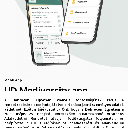
Mobil App
UD Mediversity app
A Debreceni Egyetem kiemelt fontosságúnak tartja a
rendelkezésére bocsátott, illetve birtokába jutott személyes adatok
Az UD Mediversity mobilalkalmazás a Debreceni Egyetem
védelmét. Ezúton tájékoztatjuk Önt, hogy a Debreceni Egyetem a
előremutató fejlesztése, melynek célja, hogy a betegek
2018. május 25. napjától kötelezően alkalmazandó Általános
Adatvédelmi Rendelet alapján felülvizsgálta folyamatait és
és a hozzátartozók egyszerűen, gyorsan
beépítette a GDPR előírásait az adatkezelési és adatvédelmi
eligazodhassanak a Klinikai Központ szolgáltatásai
tevékenységébe. A felhasználók személyes adatait a Debreceni