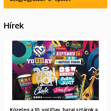
Hírek
HÍREK
Közeleg a 10. yoUDay, hazai sztárok a