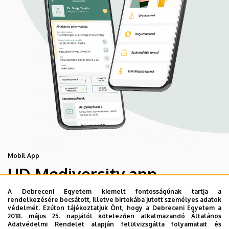
Mobil App
UD Mediversity app
A Debreceni Egyetem kiemelt fontosságúnak tartja a
rendelkezésére bocsátott, illetve birtokába jutott személyes adatok
Az UD Mediversity mobilalkalmazás a Debreceni Egyetem
védelmét. Ezúton tájékoztatjuk Önt, hogy a Debreceni Egyetem a
előremutató fejlesztése, melynek célja, hogy a betegek
2018. május 25. napjától kötelezően alkalmazandó Általános
Adatvédelmi Rendelet alapján felülvizsgálta folyamatait és
és a hozzátartozók egyszerűen, gyorsan