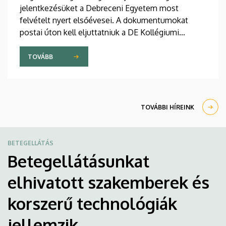
jelentkezésüket a Debreceni Egyetem most
felvételt nyert elsőévesei. A dokumentumokat
postai úton kell eljuttatniuk a DE Kollégiumi
Felvételi és Szociális Iroda címére. A kollégiumi
férőhelyekről a gólyák a Kollégiumi Felvételi és
TOVÁBB
Szociális Bizottság döntését követően, augusztus
21-e után kapnak értesítést emailben.
TOVÁBBI HÍREINK
BETEGELLÁTÁS
Betegellátásunkat
elhivatott szakemberek és
korszerű technológiák
jellemzik