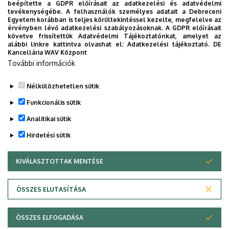
beépítette a GDPR előírásait az adatkezelési és adatvédelmi
eligazodhassanak a Klinikai Központ szolgáltatásai
tevékenységébe. A felhasználók személyes adatait a Debreceni
Egyetem korábban is teljes körültekintéssel kezelte, megfelelve az
között, mert az Ön egészsége a mi prioritásunk. A
érvényben lévő adatkezelési szabályozásoknak. A GDPR előírásait
Debreceni Egyetem egészségügyi ellátáskereső
követve frissítettük Adatvédelmi Tájékoztatónkat, amelyet az
alábbi linkre kattintva olvashat el:
Adatkezelési tájékoztató.
DE
alkalmazása lehetővé teszi felhasználói számára az
Kancellária WAV Központ
egyetem egészségügyi információihoz való naprakész
További információk
hozzáférést.
Nélkülözhetetlen sütik
TOVÁBBI INFORMÁCIÓK
Funkcionális sütik
Analitikai sütik
Hirdetési sütik
KIVÁLASZTOTTAK MENTÉSE
WITHDRAW CONSENT
Adatvédelem
Adatvédelem
ÖSSZES ELUTASÍTÁSA
Technikai információk
ÖSSZES ELFOGADÁSA