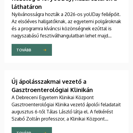
láthatáron
Nyilvánosságra hozták a 2026-os yoUDay fellépőit.
Az elsőéves hallgatóknak, az egyetemi polgároknak
és a programra kíváncsi közönségnek ezúttal is
nagyszabású fesztiválhangulatban lehet majd
része, grandiózus tanévnyitó stadionshow-n
vehetnek részt szeptember közepén.
TOVÁBB
Új ápolásszakmai vezető a
Gasztroenterológiai Klinikán
A Debreceni Egyetem Klinikai Központ
Gasztroenterológiai Klinika vezető ápolói feladatait
augusztus 6-tól Tálas László látja el. A felkérést
Szabó Zoltán professzor, a Klinikai Központ
elnöke, valamint Szőllősi Anna ápolási és