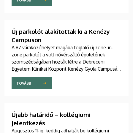
szakdolgozói igazgató adta át pénteken
TOVÁBB
ünnepélyes keretek között az Elnöki Hivatalban.
Új parkolót alakítottak ki a Kenézy
Campuson
A 87 várakozóhelyet magába foglaló új zone-in-
zone parkolót a volt nővérszálló épületének
szomszédságában hozták létre a Debreceni
Egyetem Klinikai Központ Kenézy Gyula Campusán.
Az új területet várhatóan augusztusban nyitják meg
a járművek előtt.
TOVÁBB
Újabb határidő – kollégiumi
jelentkezés
Augusztus 11-ig, keddig adhatják be kollégiumi