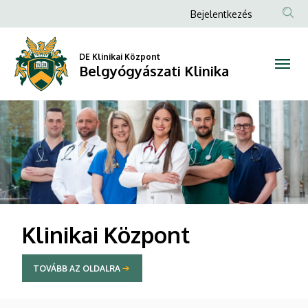
Belgyógyászati
Anonim
Bejelentkezés
Felhasználói
Klinika
fiók
DE Klinikai Központ
Belgyógyászati Klinika
menüje
DIAVETÍTÉS
Klinikai Központ
TOVÁBB AZ OLDALRA