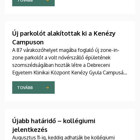
szakdolgozói igazgató adta át pénteken
TOVÁBB
ünnepélyes keretek között az Elnöki Hivatalban.
Új parkolót alakítottak ki a Kenézy
Campuson
A 87 várakozóhelyet magába foglaló új zone-in-
zone parkolót a volt nővérszálló épületének
szomszédságában hozták létre a Debreceni
Egyetem Klinikai Központ Kenézy Gyula Campusán.
Az új területet várhatóan augusztusban nyitják meg
a járművek előtt.
TOVÁBB
Újabb határidő – kollégiumi
jelentkezés
Augusztus 11-ig, keddig adhatják be kollégiumi