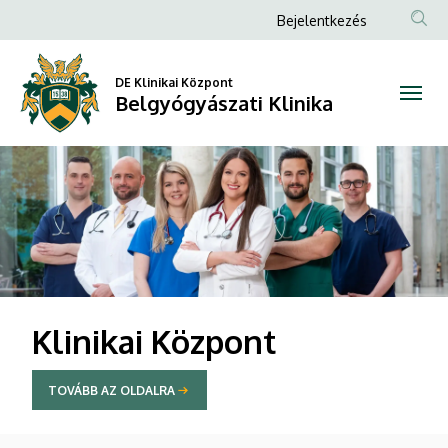
Belgyógyászati
Anonim
Bejelentkezés
Felhasználói
Klinika
fiók
DE Klinikai Központ
Belgyógyászati Klinika
menüje
DIAVETÍTÉS
Klinikai Központ
TOVÁBB AZ OLDALRA