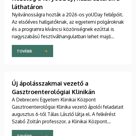
láthatáron
Nyilvánosságra hozták a 2026-os yoUDay fellépőit.
Az elsőéves hallgatóknak, az egyetemi polgároknak
és a programra kíváncsi közönségnek ezúttal is
nagyszabású fesztiválhangulatban lehet majd
része, grandiózus tanévnyitó stadionshow-n
vehetnek részt szeptember közepén.
TOVÁBB
Új ápolásszakmai vezető a
Gasztroenterológiai Klinikán
A Debreceni Egyetem Klinikai Központ
Gasztroenterológiai Klinika vezető ápolói feladatait
augusztus 6-tól Tálas László látja el. A felkérést
Szabó Zoltán professzor, a Klinikai Központ
elnöke, valamint Szőllősi Anna ápolási és