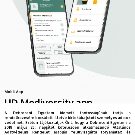
Mobil App
UD Mediversity app
A Debreceni Egyetem kiemelt fontosságúnak tartja a
rendelkezésére bocsátott, illetve birtokába jutott személyes adatok
Az UD Mediversity mobilalkalmazás a Debreceni Egyetem
védelmét. Ezúton tájékoztatjuk Önt, hogy a Debreceni Egyetem a
előremutató fejlesztése, melynek célja, hogy a betegek
2018. május 25. napjától kötelezően alkalmazandó Általános
Adatvédelmi Rendelet alapján felülvizsgálta folyamatait és
és a hozzátartozók egyszerűen, gyorsan