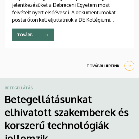
jelentkezésüket a Debreceni Egyetem most
felvételt nyert elsőévesei. A dokumentumokat
postai úton kell eljuttatniuk a DE Kollégiumi
Felvételi és Szociális Iroda címére. A kollégiumi
férőhelyekről a gólyák a Kollégiumi Felvételi és
TOVÁBB
Szociális Bizottság döntését követően, augusztus
21-e után kapnak értesítést emailben.
TOVÁBBI HÍREINK
BETEGELLÁTÁS
Betegellátásunkat
elhivatott szakemberek és
korszerű technológiák
jellemzik