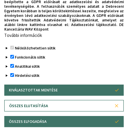
beépítette a GDPR előírásait az adatkezelési és adatvédelmi
eligazodhassanak a Klinikai Központ szolgáltatásai
tevékenységébe. A felhasználók személyes adatait a Debreceni
Egyetem korábban is teljes körültekintéssel kezelte, megfelelve az
között, mert az Ön egészsége a mi prioritásunk. A
érvényben lévő adatkezelési szabályozásoknak. A GDPR előírásait
Debreceni Egyetem egészségügyi ellátáskereső
követve frissítettük Adatvédelmi Tájékoztatónkat, amelyet az
alábbi linkre kattintva olvashat el:
Adatkezelési tájékoztató.
DE
alkalmazása lehetővé teszi felhasználói számára az
Kancellária WAV Központ
egyetem egészségügyi információihoz való naprakész
További információk
hozzáférést.
Nélkülözhetetlen sütik
TOVÁBBI INFORMÁCIÓK
Funkcionális sütik
Analitikai sütik
Hirdetési sütik
KIVÁLASZTOTTAK MENTÉSE
WITHDRAW CONSENT
Adatvédelem
Adatvédelem
ÖSSZES ELUTASÍTÁSA
Technikai információk
ÖSSZES ELFOGADÁSA