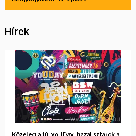
Hírek
HÍREK
Közeleg a 10. yoUDay, hazai sztárok a