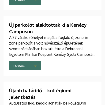
szakdolgozói igazgató adta át pénteken
TOVÁBB
ünnepélyes keretek között az Elnöki Hivatalban.
Új parkolót alakítottak ki a Kenézy
Campuson
A 87 várakozóhelyet magába foglaló új zone-in-
zone parkolót a volt nővérszálló épületének
szomszédságában hozták létre a Debreceni
Egyetem Klinikai Központ Kenézy Gyula Campusán.
Az új területet várhatóan augusztusban nyitják meg
a járművek előtt.
TOVÁBB
Újabb határidő – kollégiumi
jelentkezés
Augusztus 11-ig, keddig adhatják be kollégiumi