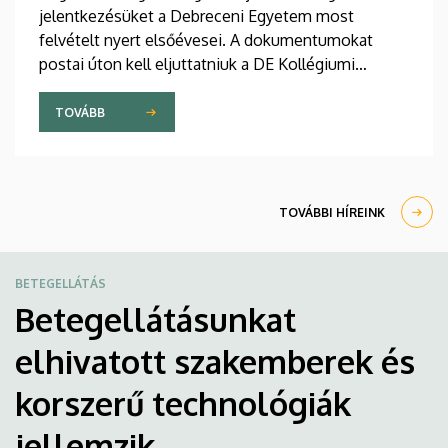
jelentkezésüket a Debreceni Egyetem most
felvételt nyert elsőévesei. A dokumentumokat
postai úton kell eljuttatniuk a DE Kollégiumi
Felvételi és Szociális Iroda címére. A kollégiumi
férőhelyekről a gólyák a Kollégiumi Felvételi és
TOVÁBB
Szociális Bizottság döntését követően, augusztus
21-e után kapnak értesítést emailben.
TOVÁBBI HÍREINK
BETEGELLÁTÁS
Betegellátásunkat
elhivatott szakemberek és
korszerű technológiák
jellemzik