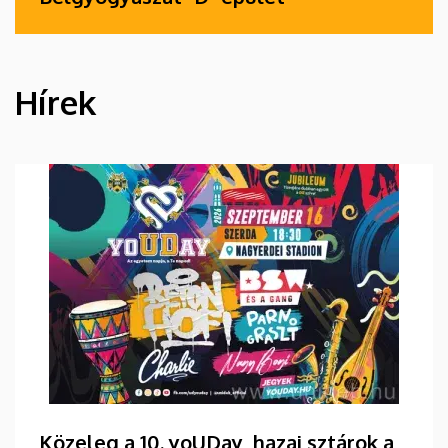
Hírek
HÍREK
Közeleg a 10. yoUDay, hazai sztárok a