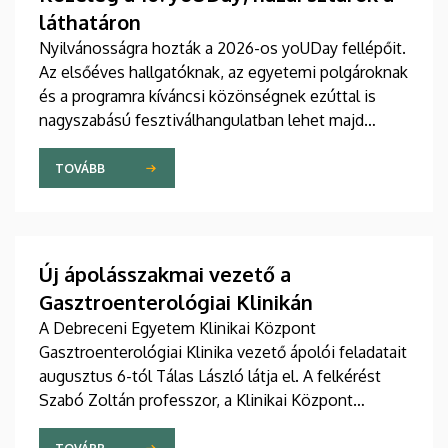
láthatáron
Nyilvánosságra hozták a 2026-os yoUDay fellépőit.
Az elsőéves hallgatóknak, az egyetemi polgároknak
és a programra kíváncsi közönségnek ezúttal is
nagyszabású fesztiválhangulatban lehet majd
része, grandiózus tanévnyitó stadionshow-n
vehetnek részt szeptember közepén.
TOVÁBB
Új ápolásszakmai vezető a
Gasztroenterológiai Klinikán
A Debreceni Egyetem Klinikai Központ
Gasztroenterológiai Klinika vezető ápolói feladatait
augusztus 6-tól Tálas László látja el. A felkérést
Szabó Zoltán professzor, a Klinikai Központ
elnöke, valamint Szőllősi Anna ápolási és