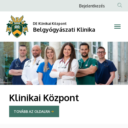
Belgyógyászati
Anonim
Bejelentkezés
Felhasználói
Klinika
fiók
DE Klinikai Központ
Belgyógyászati Klinika
menüje
DIAVETÍTÉS
Klinikai Központ
TOVÁBB AZ OLDALRA