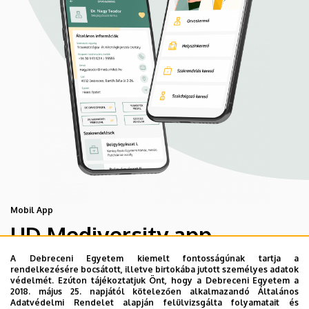
Mobil App
UD Mediversity app
A Debreceni Egyetem kiemelt fontosságúnak tartja a
rendelkezésére bocsátott, illetve birtokába jutott személyes adatok
Az UD Mediversity mobilalkalmazás a Debreceni Egyetem
védelmét. Ezúton tájékoztatjuk Önt, hogy a Debreceni Egyetem a
előremutató fejlesztése, melynek célja, hogy a betegek
2018. május 25. napjától kötelezően alkalmazandó Általános
Adatvédelmi Rendelet alapján felülvizsgálta folyamatait és
és a hozzátartozók egyszerűen, gyorsan