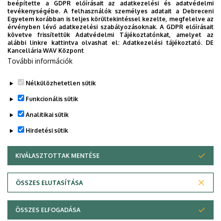
beépítette a GDPR előírásait az adatkezelési és adatvédelmi
eligazodhassanak a Klinikai Központ szolgáltatásai
tevékenységébe. A felhasználók személyes adatait a Debreceni
Egyetem korábban is teljes körültekintéssel kezelte, megfelelve az
között, mert az Ön egészsége a mi prioritásunk. A
érvényben lévő adatkezelési szabályozásoknak. A GDPR előírásait
Debreceni Egyetem egészségügyi ellátáskereső
követve frissítettük Adatvédelmi Tájékoztatónkat, amelyet az
alábbi linkre kattintva olvashat el:
Adatkezelési tájékoztató.
DE
alkalmazása lehetővé teszi felhasználói számára az
Kancellária WAV Központ
egyetem egészségügyi információihoz való naprakész
További információk
hozzáférést.
Nélkülözhetetlen sütik
TOVÁBBI INFORMÁCIÓK
Funkcionális sütik
Analitikai sütik
Hirdetési sütik
KIVÁLASZTOTTAK MENTÉSE
WITHDRAW CONSENT
Adatvédelem
Adatvédelem
ÖSSZES ELUTASÍTÁSA
Technikai információk
ÖSSZES ELFOGADÁSA