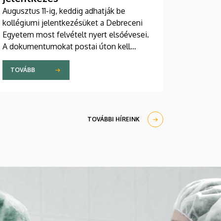
Augusztus 11-ig, keddig adhatják be
kollégiumi jelentkezésüket a Debreceni
Egyetem most felvételt nyert elsőévesei.
A dokumentumokat postai úton kell
eljuttatniuk a DE Kollégiumi Felvételi és
Szociális Iroda címére. A kollégiumi
TOVÁBB
férőhelyekről a gólyák a Kollégiumi
Felvételi és Szociális Bizottság döntését
követően, augusztus 21-e után kapnak
értesítést emailben.
TOVÁBBI HÍREINK