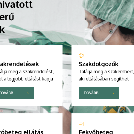
ivatott
erű
ik
akrendelések
Szakdolgozók
álja meg a szakrendelést,
Találja meg a szakembert
l a legjobb ellátást kapja
aki ellátásában segíthet
TOVÁBB
TOVÁBB
róbeteg ellátás
Fekvőbeteg