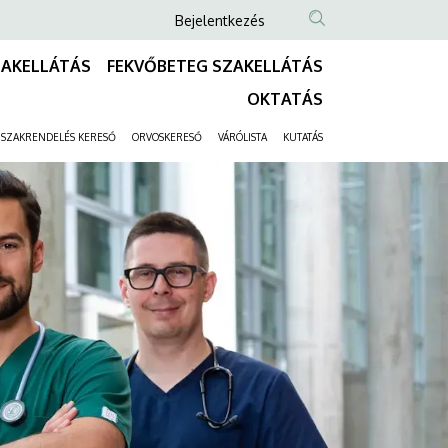
Anonim
Bejelentkezés
Felhasználói
ZAKELLÁTÁS
FEKVŐBETEG SZAKELLÁTÁS
fiók
Fő
OKTATÁS
menüje
navigáció
SZAKRENDELÉS KERESŐ
ORVOSKERESŐ
VÁRÓLISTA
KUTATÁS
Másodlagos
navigáció