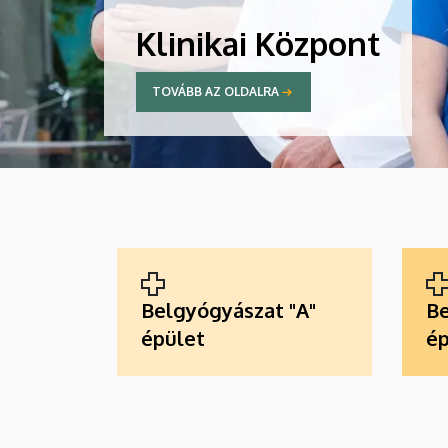
Klinikai Központ
TOVÁBB AZ OLDALRA
ALKALMAZÁSOK
Belgyógyászat "A"
Be
épület
ép