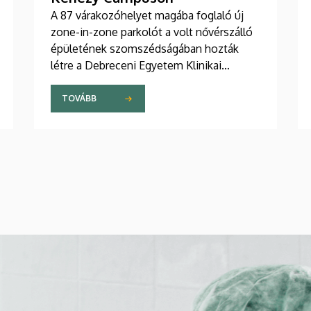
A 87 várakozóhelyet magába foglaló új
zone-in-zone parkolót a volt nővérszálló
épületének szomszédságában hozták
létre a Debreceni Egyetem Klinikai
Központ Kenézy Gyula Campusán. Az új
területet várhatóan augusztusban nyitják
TOVÁBB
meg a járművek előtt.