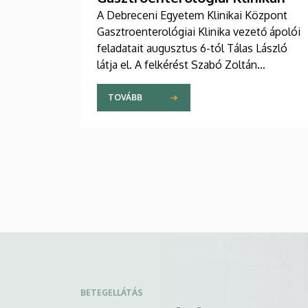
A Debreceni Egyetem Klinikai Központ
Gasztroenterológiai Klinika vezető ápolói
feladatait augusztus 6-tól Tálas László
látja el. A felkérést Szabó Zoltán
professzor, a Klinikai Központ elnöke,
valamint Szőllősi Anna ápolási és
TOVÁBB
szakdolgozói igazgató adta át pénteken
ünnepélyes keretek között az Elnöki
Hivatalban.
BETEGELLÁTÁS