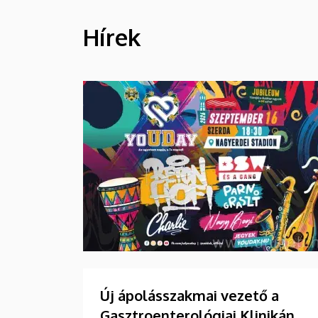
Hírek
HÍREK
Új ápolásszakmai vezető a
Gasztroenterológiai Klinikán