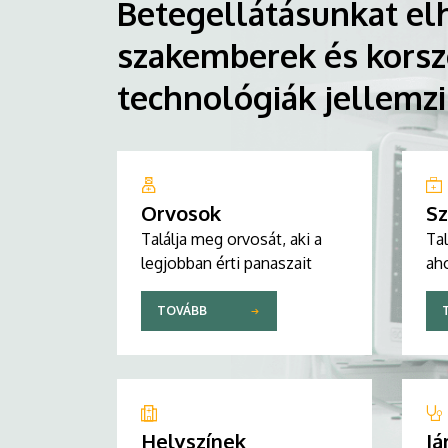
Betegellátásunkat elh
szakemberek és korsz
technológiák jellemz
Orvosok
Sz
Találja meg orvosát, aki a
Tal
legjobban érti panaszait
aho
TOVÁBB
Helyszínek
Já