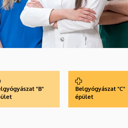
lgyógyászat "B"
Belgyógyászat "C"
ület
épület