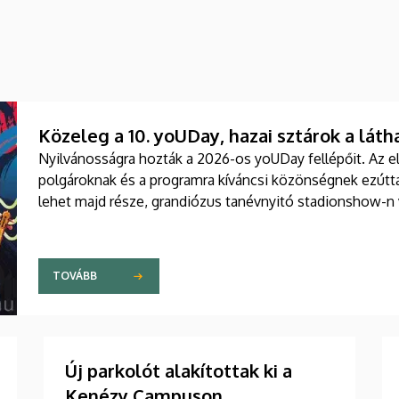
Közeleg a 10. yoUDay, hazai sztárok a láth
Nyilvánosságra hozták a 2026-os yoUDay fellépőit. Az e
polgároknak és a programra kíváncsi közönségnek ezútta
lehet majd része, grandiózus tanévnyitó stadionshow-n
TOVÁBB
Új parkolót alakítottak ki a
Kenézy Campuson