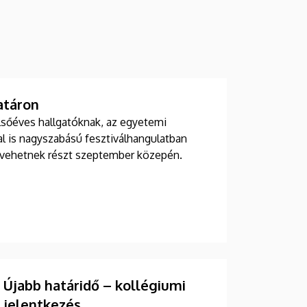
atáron
lsőéves hallgatóknak, az egyetemi
l is nagyszabású fesztiválhangulatban
 vehetnek részt szeptember közepén.
Újabb határidő – kollégiumi
jelentkezés